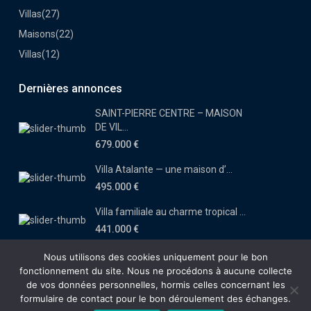
Villas
(27)
Maisons
(22)
Villas
(12)
Dernières annonces
SAINT-PIERRE CENTRE – MAISON
DE VIL...
679.000 €
Villa Atalante — une maison d’...
495.000 €
Villa familiale au charme tropical ...
441.000 €
Nous utilisons des cookies uniquement pour le bon
fonctionnement du site. Nous ne procédons à aucune collecte
de vos données personnelles, hormis celles concernant les
Copyright Immobilia-Réunion 2019
formulaire de contact pour le bon déroulement des échanges.
Notre agence
Recrutement
Mentions Légales
Politique de