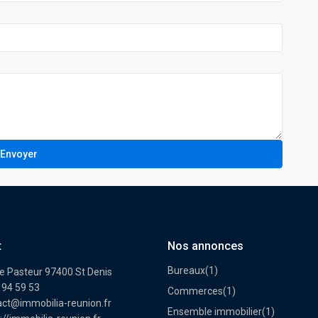
Envoyer
t
Nos annonces
Bureaux
(1)
e Pasteur 97400 St Denis
 94 59 53
Commerces
(1)
act@immobilia-reunion.fr
Ensemble immobilier
(1)