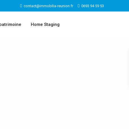
contact@immobilia-reunion.fr
0693 94 59 53
patrimoine
Home Staging