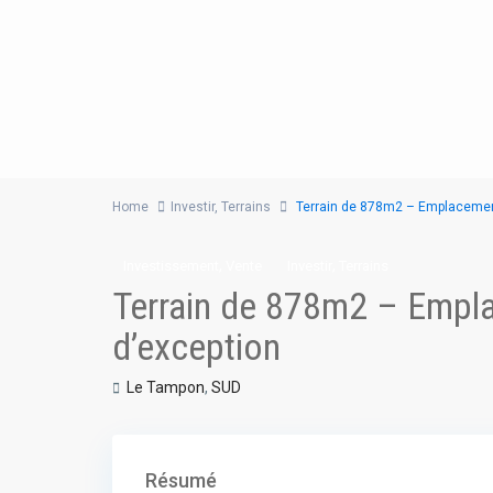
Home
Investir
,
Terrains
Terrain de 878m2 – Emplacemen
,
,
Investissement
Vente
Investir
Terrains
Terrain de 878m2 – Empl
d’exception
Le Tampon
,
SUD
Résumé