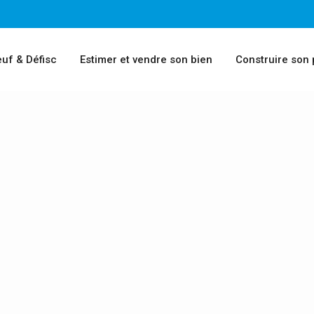
uf & Défisc
Estimer et vendre son bien
Construire son 