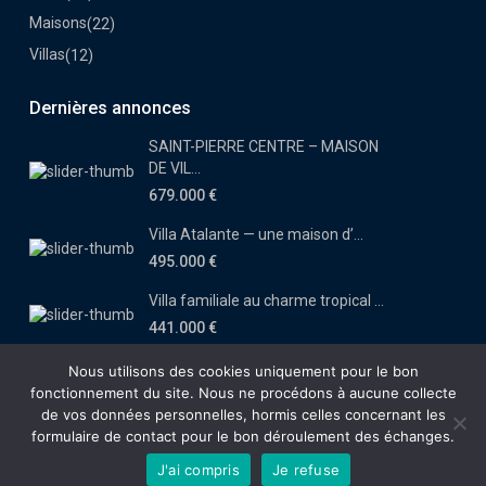
Maisons
(22)
Villas
(12)
Dernières annonces
SAINT-PIERRE CENTRE – MAISON
DE VIL...
679.000 €
Villa Atalante — une maison d’...
495.000 €
Villa familiale au charme tropical ...
441.000 €
Nous utilisons des cookies uniquement pour le bon
fonctionnement du site. Nous ne procédons à aucune collecte
de vos données personnelles, hormis celles concernant les
Copyright Immobilia-Réunion 2019
formulaire de contact pour le bon déroulement des échanges.
Notre agence
Recrutement
Mentions Légales
Politique de
J'ai compris
Je refuse
confidentialité