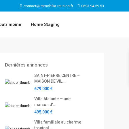
contact@immobilia-reunion.fr
0693 94 59 53
patrimoine
Home Staging
Dernières annonces
SAINT-PIERRE CENTRE –
MAISON DE VIL...
679.000 €
Villa Atalante — une
maison d’...
495.000 €
Villa familiale au charme
tropical ...