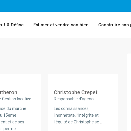
uf & Défisc
Estimer et vendre son bien
Construire son 
utheron
Christophe Crepet
 Gestion locative
Responsable d'agence
tise du marché
Les connaissances,
du 15eme
l’honnêteté, l’intégrité et
ent et de ses
l’équité de Christophe se
...
us perme
...