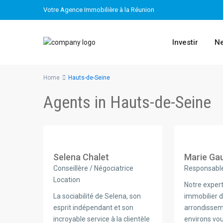
Votre Agence Immobilière à la Réunion
Investir
Ne
Home
Hauts-de-Seine
Agents in Hauts-de-Seine
Selena Chalet
Marie Ga
Conseillère / Négociatrice
Responsable
Location
Notre exper
La sociabilité de Selena, son
immobilier 
esprit indépendant et son
arrondissem
incroyable service à la clientèle
environs vo