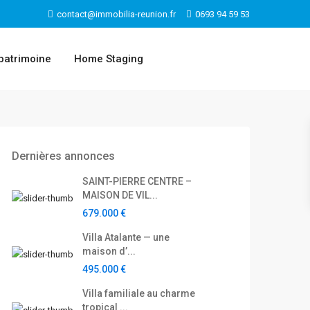
contact@immobilia-reunion.fr
0693 94 59 53
patrimoine
Home Staging
Dernières annonces
SAINT-PIERRE CENTRE –
MAISON DE VIL...
679.000 €
Villa Atalante — une
maison d’...
495.000 €
Villa familiale au charme
tropical ...