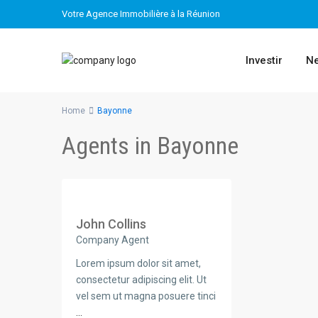
Votre Agence Immobilière à la Réunion
Investir
Ne
Home
Bayonne
Agents in Bayonne
John Collins
Company Agent
Lorem ipsum dolor sit amet,
consectetur adipiscing elit. Ut
vel sem ut magna posuere tinci
...