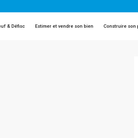
uf & Défisc
Estimer et vendre son bien
Construire son 